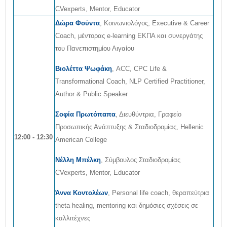
CVexperts, Mentor, Educator
Δώρα Φούντα
, Κοινωνιολόγος, Executive & Career
Coach, μέντορας e-learning EKΠΑ και συνεργάτης
του Πανεπιστημίου Αιγαίου
Βιολέττα Ψωφάκη
, ACC, CPC Life &
Transformational Coach, NLP Certified Practitioner,
Author & Public Speaker
Σοφία Πρωτόπαπα
, Διευθύντρια, Γραφείο
Προσωπικής Ανάπτυξης & Σταδιοδρομίας, Hellenic
12:00 - 12:30
American College
Νέλλη Μπέλκη
, Σύμβουλος Σταδιοδρομίας
CVexperts, Mentor, Educator
Άννα Κοντολέων
, Personal life coach, θεραπεύτρια
theta healing, mentoring και δημόσιες σχέσεις σε
καλλιτέχνες