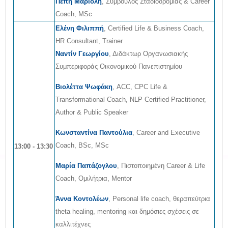
Πέπη Μαριόλη
, Σύμβουλος Σταδιοδρομίας & Career
Coach, MSc
Ελένη Φιλιππή
, Certified Life & Business Coach,
HR Consultant, Trainer
Ναντίν Γεωργίου
, Διδάκτωρ Οργανωσιακής
Συμπεριφοράς Οικονομικού Πανεπιστημίου
Βιολέττα Ψωφάκη
, ACC, CPC Life &
Transformational Coach, NLP Certified Practitioner,
Author & Public Speaker
Κωνσταντίνα Παντούλια
, Career and Executive
Coach, BSc, MSc
13:00 - 13:30
Μαρία Παπάζογλου
, Πιστοποιημένη Career & Life
Coach, Ομιλήτρια, Mentor
Άννα Κοντολέων
, Personal life coach, θεραπεύτρια
theta healing, mentoring και δημόσιες σχέσεις σε
καλλιτέχνες