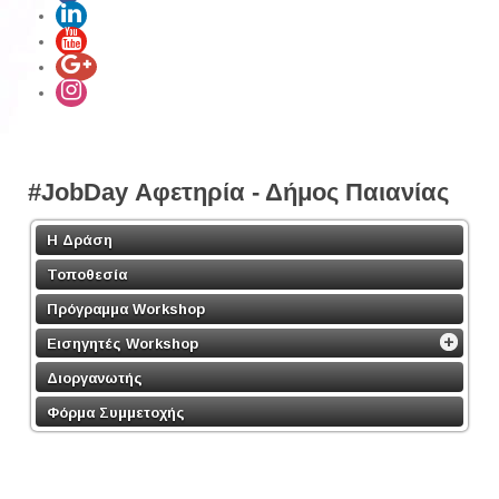
#JobDay Αφετηρία - Δήμος Παιανίας
Η Δράση
Τοποθεσία
Πρόγραμμα Workshop
Εισηγητές Workshop
Διοργανωτής
Φόρμα Συμμετοχής