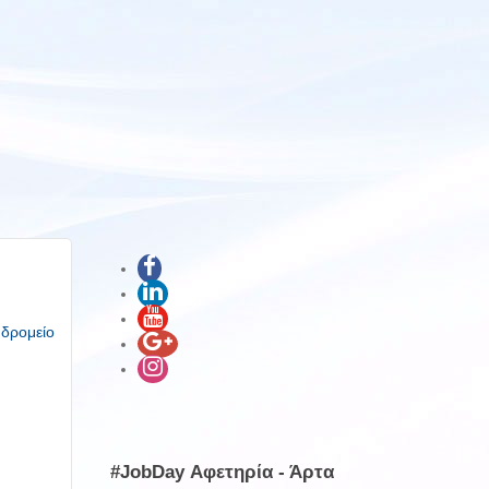
υδρομείο
#JobDay Αφετηρία - Άρτα