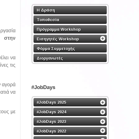
Η Δράση
Τοποθεσία
Πρόγραμμα Workshop
ργασία
3,
στην
Εισηγητές Workshop
Φόρμα Συμμετοχής
έλει να
Διοργανωτές
νες τις
ν αγορά
#JobDays
ατιά να
#JobDays 2025
πους με
#JobDays 2024
#JobDays 2023
#JobDays 2022