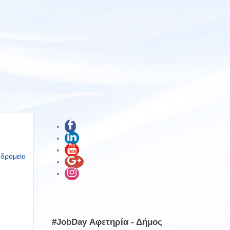
υδρομείο
#JobDay Αφετηρία - Δήμος