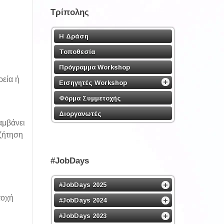
Τρίπολης
Η Δράση
Τοποθεσία
Πρόγραμμα Workshop
ρεία ή
Εισηγητές Workshop
Φόρμα Συμμετοχής
Διοργανωτές
αμβάνει
αζήτηση
#JobDays
#JobDays 2025
τοχή
#JobDays 2024
#JobDays 2023