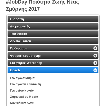
#JobDay Ποιότητα Ζωής Νέας
Σμύρνης 2017
Η Δράση
Διοργανωτές
Τοποθεσία
Δελτίο Τύπου
Πρόγραμμα
Φόρμες Συμμετοχής
Εισηγητές Workshop
Coach
Γεωργαλά Μαρία
Γεωργαντά Χρυσάνθη
Γεωργίου Ναντίν
Ζαρωτιάδου Μαρία
Κοντολέων Άννα