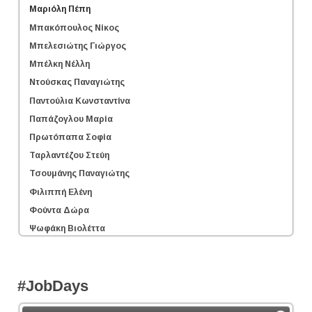
Μαριόλη Πέπη
Μπακόπουλος Νίκος
Μπελεσιώτης Γιώργος
Μπέλκη Νέλλη
Ντούσκας Παναγιώτης
Παντούλια Κωνσταντίνα
Παπάζογλου Μαρία
Πρωτόπαπα Σοφία
Ταρλαντέζου Στεύη
Τσουμάνης Παναγιώτης
Φιλιππή Ελένη
Φούντα Δώρα
Ψωφάκη Βιολέττα
#JobDays