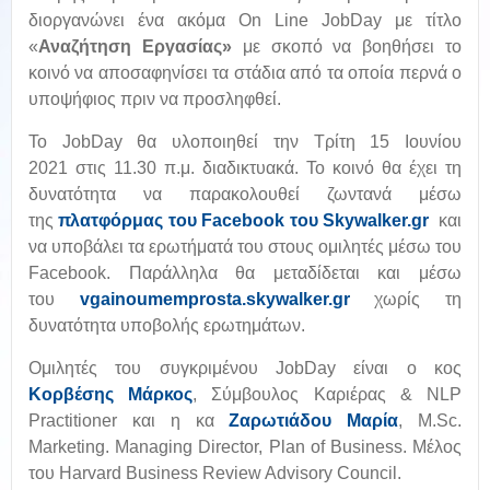
διοργανώνει ένα ακόμα On Line JobDay με τίτλο
«
Αναζήτηση Εργασίας»
με σκοπό να βοηθήσει το
κοινό να αποσαφηνίσει τα στάδια από τα οποία περνά ο
υποψήφιος πριν να προσληφθεί.
Το JobDay θα υλοποιηθεί την Τρίτη 15 Ιουνίου
2021 στις 11.30 π.μ. διαδικτυακά. Το κοινό θα έχει τη
δυνατότητα να παρακολουθεί ζωντανά μέσω
της
πλατφόρμας του Facebook του Skywalker.gr
και
να υποβάλει τα ερωτήματά του στους ομιλητές μέσω του
Facebook. Παράλληλα θα μεταδίδεται και μέσω
του
vgainoumemprosta.skywalker.gr
χωρίς τη
δυνατότητα υποβολής ερωτημάτων.
Ομιλητές του συγκριμένου JobDay είναι ο κος
Κορβέσης Μάρκος
, Σύμβουλος Καριέρας & NLP
Practitioner και η κα
Ζαρωτιάδου Μαρία
, M.Sc.
Marketing. Managing Director, Plan of Business. Μέλος
του Harvard Business Review Advisory Council.