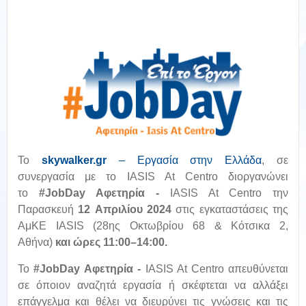
To
skywalker
.
gr
– Εργασία στην Ελλάδα
,
σε
συνεργασία με το IASIS At Centro διοργανώνει
το
#JobDay Αφετηρία -
IASIS At Centro την
Παρασκευή
12 Απριλίου 2024
στις εγκαταστάσεις της
ΑμΚΕ IASIS (28ης Οκτωβρίου 68 & Κότσικα 2,
Αθήνα)
και ώρες 11:00–14:00.
Το
#JobDay Αφετηρία -
IASIS At Centro απευθύνεται
σε όποιον αναζητά εργασία ή σκέφτεται να αλλάξει
επάγγελμα και θέλει να διευρύνει τις γνώσεις και τις