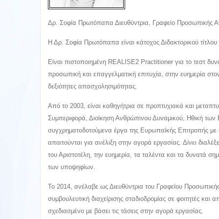
Δρ. Σοφία Πρωτόπαπα Διευθύντρια, Γραφείο Προσωπικής Ανά
Η Δρ. Σοφία Πρωτόπαπα είναι κάτοχος Διδακτορικού τίτλου σ
Είναι πιστοποιημένη REALISE2 Practitioner για το τεστ δυν
προσωπική και επαγγελματική επιτυχία, στην ευημερία στο
δεξιότητες απασχολησιμότητας.
Από το 2003, είναι καθηγήτρια σε προπτυχιακά και μεταπ
Συμπεριφορά, Διοίκηση Ανθρώπινου Δυναμικού, Ηθική των Ε
συγχρηματοδοτούμενα έργα της Ευρωπαϊκής Επιτροπής με θέμ
απαιτούνται για ανέλιξη στην αγορά εργασίας. Δίνει διαλέξε
του Αριστοτέλη, την ευημερία, τα ταλέντα και τα δυνατά σημ
των υποψηφίων.
Το 2014, ανέλαβε ως Διευθύντρια του Γραφείου Προσωπικής
συμβουλευτική διαχείρισης σταδιοδρομίας σε φοιτητές και 
σχεδιασμένο με βάσει τις τάσεις στην αγορά εργασίας.