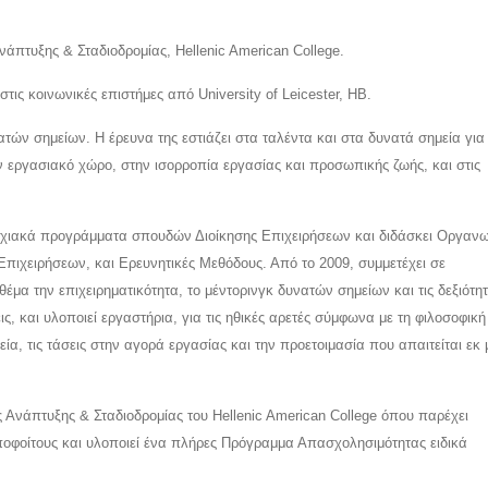
πτυξης & Σταδιοδρομίας, Hellenic American College.
τις κοινωνικές επιστήμες από University of Leicester, ΗΒ.
ατών σημείων. Η έρευνα της εστιάζει στα ταλέντα και στα δυνατά σημεία για
ν εργασιακό χώρο, στην ισορροπία εργασίας και προσωπικής ζωής, και στις
τυχιακά προγράμματα σπουδών Διοίκησης Επιχειρήσεων και διδάσκει Οργαν
πιχειρήσεων, και Ερευνητικές Μεθόδους. Από το 2009, συμμετέχει σε
α την επιχειρηματικότητα, το μέντορινγκ δυνατών σημείων και τις δεξιότη
ις, και υλοποιεί εργαστήρια, για τις ηθικές αρετές σύμφωνα με τη φιλοσοφική
εία, τις τάσεις στην αγορά εργασίας και την προετοιμασία που απαιτείται εκ
 Ανάπτυξης & Σταδιοδρομίας του Hellenic American College όπου παρέχει
αποφοίτους και υλοποιεί ένα πλήρες Πρόγραμμα Απασχολησιμότητας ειδικά