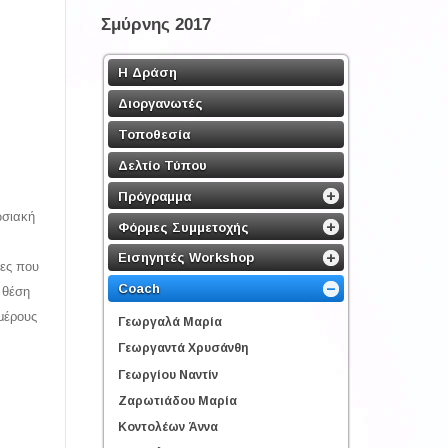
Σμύρνης 2017
Η Δράση
Διοργανωτές
Τοποθεσία
Δελτίο Τύπου
Πρόγραμμα
ωσιακή
Φόρμες Συμμετοχής
Εισηγητές Workshop
τες που
Coach
 θέση
 μέρους
Γεωργαλά Μαρία
Γεωργαντά Χρυσάνθη
Γεωργίου Ναντίν
Ζαρωτιάδου Μαρία
Κοντολέων Άννα