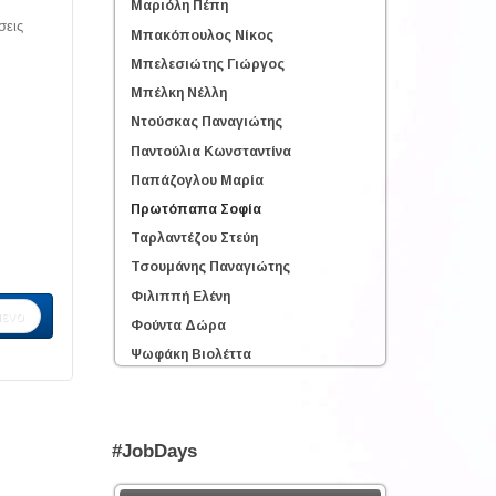
Μαριόλη Πέπη
σεις
Μπακόπουλος Νίκος
Μπελεσιώτης Γιώργος
Μπέλκη Νέλλη
Ντούσκας Παναγιώτης
Παντούλια Κωνσταντίνα
Παπάζογλου Μαρία
Πρωτόπαπα Σοφία
Ταρλαντέζου Στεύη
Τσουμάνης Παναγιώτης
Φιλιππή Ελένη
ενο
Φούντα Δώρα
Ψωφάκη Βιολέττα
#JobDays