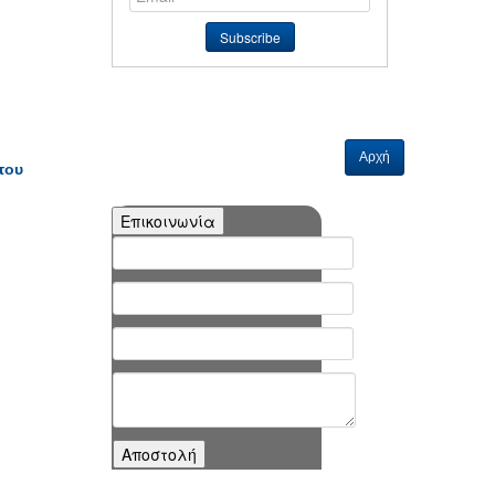
Αρχή
του