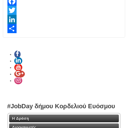
Facebook
Twitter
LinkedIn
Share
#JobDay δήμου Κορδελιού Ευόσμου
Η Δράση
Διοργανωτές