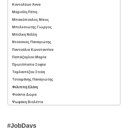
Κοντολέων Άννα
Μαριόλη Πέπη
Μπακόπουλος Νίκος
Μπελεσιώτης Γιώργος
Μπέλκη Νέλλη
Ντούσκας Παναγιώτης
Παντούλια Κωνσταντίνα
Παπάζογλου Μαρία
Πρωτόπαπα Σοφία
Ταρλαντέζου Στεύη
Τσουμάνης Παναγιώτης
Φιλιππή Ελένη
Φούντα Δώρα
Ψωφάκη Βιολέττα
#JobDays