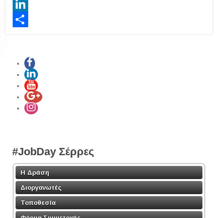
Twitter
LinkedIn
Share
#JobDay Σέρρες
Η Δράση
Διοργανωτές
Τοποθεσία
Φόρμα Συμμετοχής