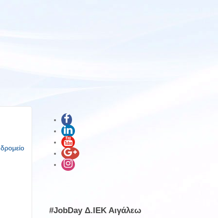
υδρομείο
#JobDay Δ.ΙΕΚ Αιγάλεω