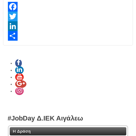
Facebook
Twitter
LinkedIn
Share
#JobDay Δ.ΙΕΚ Αιγάλεω
Η Δράση