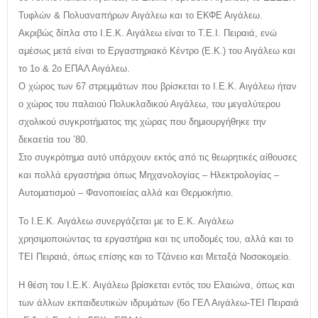
Τυφλών & Πολυαναπήρων Αιγάλεω και το ΕΚΦΕ Αιγάλεω.
Ακριβώς δίπλα στο Ι.Ε.Κ. Αιγάλεω είναι το Τ.Ε.Ι. Πειραιά, ενώ
αμέσως μετά είναι το Εργαστηριακό Κέντρο (Ε.Κ.) του Αιγάλεω και
το 1ο & 2ο ΕΠΑΛ Αιγάλεω.
Ο χώρος των 67 στρεμμάτων που βρίσκεται το Ι.Ε.Κ. Αιγάλεω ήταν
ο χώρος του παλαιού Πολυκλαδικού Αιγάλεω, του μεγαλύτερου
σχολικού συγκροτήματος της χώρας που δημιουργήθηκε την
δεκαετία του ’80.
Στο συγκρότημα αυτό υπάρχουν εκτός από τις θεωρητικές αίθουσες
και πολλά εργαστήρια όπως Μηχανολογίας – Ηλεκτρολογίας –
Αυτοματισμού – Φανοποιείας αλλά και Θερμοκήπιο.
Το Ι.Ε.Κ. Αιγάλεω συνεργάζεται με το Ε.Κ. Αιγάλεω
χρησιμοποιώντας τα εργαστήρια και τις υποδομές του, αλλά και το
ΤΕΙ Πειραιά, όπως επίσης και το Τζάνειο και Μεταξά Νοσοκομείο.
Η θέση του Ι.Ε.Κ. Αιγάλεω βρίσκεται εντός του Ελαιώνα, όπως και
των άλλων εκπαιδευτικών ιδρυμάτων (6ο ΓΕΛ Αιγάλεω-ΤΕΙ Πειραιά