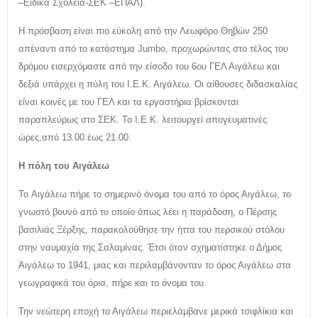
–Ειδικά Σχολεία-ΣΕΚ –ΕΠΑΛ).
Η πρόσβαση είναι πιο εύκολη από την Λεωφόρο Θηβών 250
απέναντι από το κατάστημα Jumbo, προχωρώντας στο τέλος του
δρόμου εισερχόμαστε από την είσοδο του 6ου ΓΕΛ Αιγάλεω και
δεξιά υπάρχει η πύλη του Ι.Ε.Κ. Αιγάλεω. Οι αίθουσες διδασκαλίας
είναι κοινές με του ΓΕΛ και τα εργαστήρια βρίσκονται
παραπλεύρως στο ΣΕΚ. Το Ι.Ε.Κ. λειτουργεί απογευματινές
ώρες,από 13.00 έως 21.00.
Η πόλη του Αιγάλεω
To Αιγάλεω πήρε το σημερινό όνομα του από το όρος Αιγάλεω, το
γνωστό βουνό από το οποίο όπως λέει η παράδοση, ο Πέρσης
βασιλιάς Ξέρξης, παρακολούθησε την ήττα του περσικού στόλου
στην ναυμαχία της Σαλαμίνας. Έτσι όταν σχηματίστηκε ο Δήμος
Αιγάλεω το 1941, μιας και περιλαμβάνονταν το όρος Αιγάλεω στα
γεωγραφικά του όρια, πήρε και το όνομα του.
Την νεώτερη εποχή το Αιγάλεω περιελάμβανε μερικά τσιφλίκια και