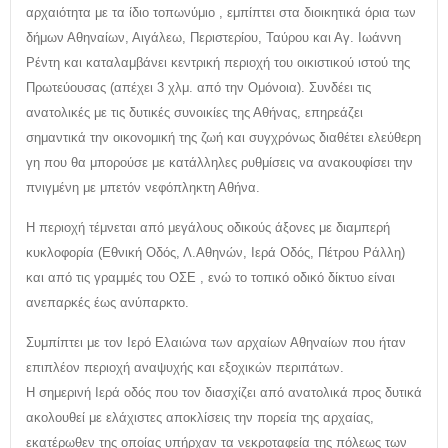
αρχαιότητα με τα ίδιο τοπωνύμιο , εμπίπτει στα διοικητικά όρια των
δήμων Αθηναίων, Αιγάλεω, Περιστερίου, Ταύρου και Αγ. Ιωάννη
Ρέντη και καταλαμβάνει κεντρική περιοχή του οικιστικού ιστού της
Πρωτεύουσας (απέχει 3 χλμ. από την Ομόνοια). Συνδέει τις
ανατολικές με τις δυτικές συνοικίες της Αθήνας, επηρεάζει
σημαντικά την οικονομική της ζωή και συγχρόνως διαθέτει ελεύθερη
γη που θα μπορούσε με κατάλληλες ρυθμίσεις να ανακουφίσει την
πνιγμένη με μπετόν νεφόπληκτη Αθήνα.
Η περιοχή τέμνεται από μεγάλους οδικούς άξονες με διαμπερή
κυκλοφορία (Εθνική Οδός, Λ.Αθηνών, Ιερά Οδός, Πέτρου Ράλλη)
και από τις γραμμές του ΟΣΕ , ενώ το τοπικό οδικό δίκτυο είναι
ανεπαρκές έως ανύπαρκτο.
Συμπίπτει με τον Ιερό Ελαιώνα των αρχαίων Αθηναίων που ήταν
επιπλέον περιοχή αναψυχής και εξοχικών περιπάτων.
Η σημερινή Ιερά οδός που τον διασχίζει από ανατολικά προς δυτικά
ακολουθεί με ελάχιστες αποκλίσεις την πορεία της αρχαίας,
εκατέρωθεν της οποίας υπήρχαν τα νεκροταφεία της πόλεως των