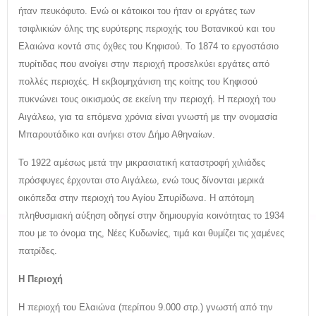
ήταν πευκόφυτο. Ενώ οι κάτοικοι του ήταν οι εργάτες των
τσιφλικιών όλης της ευρύτερης περιοχής του Βοτανικού και του
Ελαιώνα κοντά στις όχθες του Κηφισού. Το 1874 το εργοστάσιο
πυρίτιδας που ανοίγει στην περιοχή προσελκύει εργάτες από
πολλές περιοχές. Η εκβιομηχάνιση της κοίτης του Κηφισού
πυκνώνει τους οικισμούς σε εκείνη την περιοχή. Η περιοχή του
Αιγάλεω, για τα επόμενα χρόνια είναι γνωστή με την ονομασία
Μπαρουτάδικο και ανήκει στον Δήμο Αθηναίων.
Το 1922 αμέσως μετά την μικρασιατική καταστροφή χιλιάδες
πρόσφυγες έρχονται στο Αιγάλεω, ενώ τους δίνονται μερικά
οικόπεδα στην περιοχή του Αγίου Σπυρίδωνα. Η απότομη
πληθυσμιακή αύξηση οδηγεί στην δημιουργία κοινότητας το 1934
που με το όνομα της, Νέες Κυδωνίες, τιμά και θυμίζει τις χαμένες
πατρίδες.
Η Περιοχή
Η περιοχή του Ελαιώνα (περίπου 9.000 στρ.) γνωστή από την