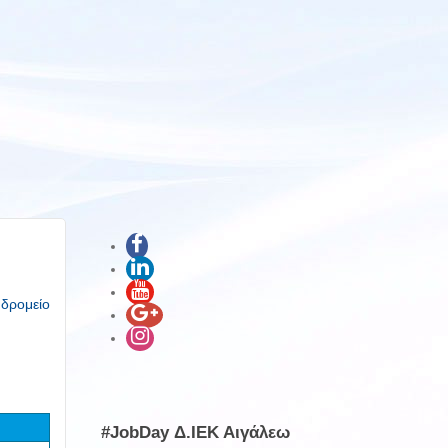
υδρομείο
#JobDay Δ.ΙΕΚ Αιγάλεω