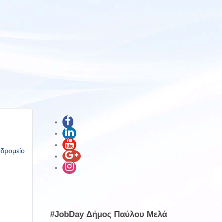
υδρομείο
#JobDay Δήμος Παύλου Μελά