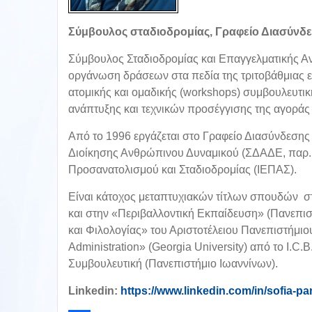
Σύμβουλος σταδιοδρομίας, Γραφείο Διασύνδ
Σύμβουλος Σταδιοδρομίας και Επαγγελματικής Ανά
οργάνωση δράσεων στα πεδία της τριτοβάθμιας ε
ατομικής και ομαδικής (workshops) συμβουλευτικ
ανάπτυξης και τεχνικών προσέγγισης της αγοράς
Από το 1996 εργάζεται στο Γραφείο Διασύνδεσης
Διοίκησης Ανθρώπινου Δυναμικού (ΣΔΑΔΕ, παρ. 
Προσανατολισμού και Σταδιοδρομίας (ΙΕΠΑΣ).
Είναι κάτοχος μεταπτυχιακών τίτλων σπουδών στ
και στην «Περιβαλλοντική Εκπαίδευση» (Πανεπιστ
και Φιλολογίας» του Αριστοτέλειου Πανεπιστήμιο
Administration» (Georgia University) από το I.C.
Συμβουλευτική (Πανεπιστήμιο Ιωαννίνων).
Linkedin:
https://www.linkedin.com/in/sofia-p