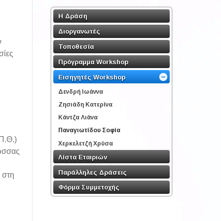
Η Δράση
Διοργανωτές
ν
Τοποθεσία
σίες
Πρόγραμμα Workshop
Εισηγητές Workshop
Δενδρή Ιωάννα
Ζησιάδη Κατερίνα
Κάντζα Λιάνα
Παναγιωτίδου Σοφία
Π.Θ.)
Χερκελετζή Χρύσα
λώσσας
Λίστα Εταιριών
Παράλληλες Δράσεις
 στη
Φόρμα Συμμετοχής