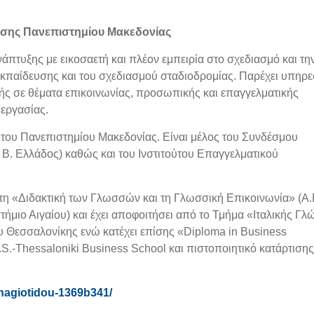
εσης Πανεπιστημίου Μακεδονίας
πτυξης με εικοσαετή και πλέον εμπειρία στο σχεδιασμό και τη
κπαίδευσης και του σχεδιασμού σταδιοδρομίας. Παρέχει υπηρε
ής σε θέματα επικοινωνίας, προσωπικής και επαγγελματικής
 εργασίας.
 του Πανεπιστημίου Μακεδονίας. Είναι μέλος του Συνδέσμου
Β. Ελλάδος) καθώς και του Ινστιτούτου Επαγγελματικού
η «Διδακτική των Γλωσσών και τη Γλωσσική Επικοινωνία» (Α.
ήμιο Αιγαίου) και έχει αποφοιτήσει από το Τμήμα «Ιταλικής Γ
υ Θεσσαλονίκης ενώ κατέχει επίσης «Diploma in Business
B.S.-Thessaloniki Business School και πιστοποιητικό κατάρτισης
anagiotidou-1369b341/