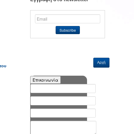
Αρχή
του