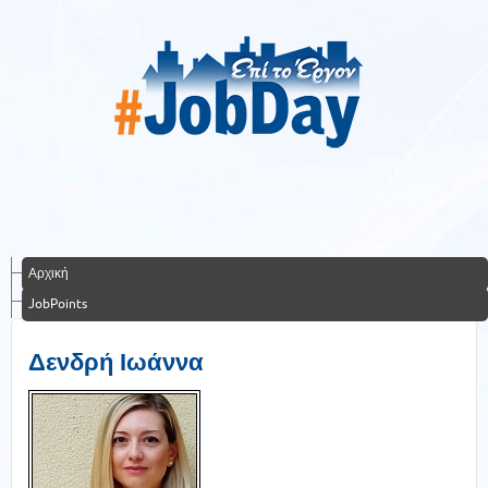
Αρχική
JobPoints
Δενδρή Ιωάννα