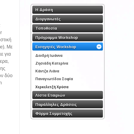
Η Δράση
Διοργανωτές
α
Τοποθεσία
r
Πρόγραμμα Workshop
ιστική
ce). Με
Εισηγητές Workshop
ε για
Δενδρή Ιωάννα
ερα,
Ζησιάδη Κατερίνα
σης
Κάντζα Λιάνα
ων δύο
Παναγιωτίδου Σοφία
n
Χερκελετζή Χρύσα
Λίστα Εταιριών
Παράλληλες Δράσεις
Φόρμα Συμμετοχής