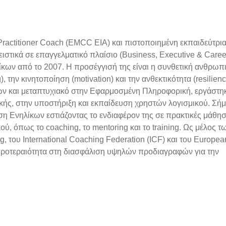
Practitioner Coach (EMCC ΕΙΑ) και πιστοποιημένη εκπαιδεύτρι
στικά σε επαγγελματικό πλαίσιο (Business, Executive & Caree
ίκων από το 2007. Η προσέγγισή της είναι η συνθετική ανθρωπ
), την κινητοποίηση (motivation) και την ανθεκτικότητα (resilien
ων και μεταπτυχιακό στην Εφαρμοσμένη Πληροφορική, εργάστηκ
κής, στην υποστήριξη και εκπαίδευση χρηστών λογισμικού. Σήμ
ση Ενηλίκων εστιάζοντας το ενδιαφέρον της σε πρακτικές μάθη
, όπως το coaching, το mentoring και το training. Ως μέλος τ
 του International Coaching Federation (ICF) και του Europea
προτεραιότητα στη διασφάλιση υψηλών προδιαγραφών για την