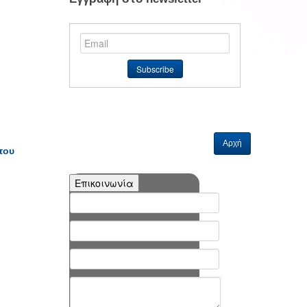
Αρχή
του