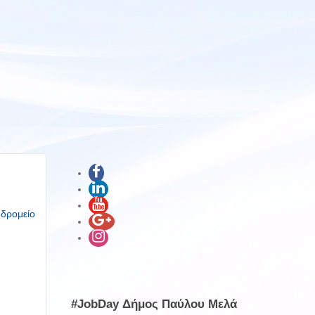
υδρομείο
#JobDay Δήμος Παύλου Μελά