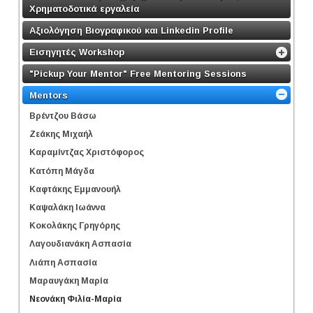
Χρηματοδοτικά εργαλεία
Αξιολόγηση Βιογραφικού και Linkedin Profile
Εισηγητές Workshop
"Pickup Your Mentor" Free Mentoring Sessions
Mentors
Βρέντζου Βάσω
Ζεάκης Μιχαήλ
Καραμίντζας Χριστόφορος
Κατόπη Μάγδα
Καφτάκης Εμμανουήλ
Καψαλάκη Ιωάννα
Κοκολάκης Γρηγόρης
Λαγουδιανάκη Ασπασία
Λιάπη Ασπασία
Μαραυγάκη Μαρία
Νεονάκη Φιλία-Μαρία