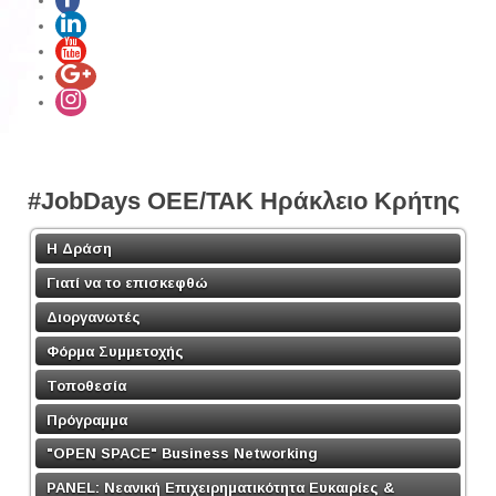
#JobDays OEE/TAK Ηράκλειο Κρήτης
Η Δράση
Γιατί να το επισκεφθώ
Διοργανωτές
Φόρμα Συμμετοχής
Τοποθεσία
Πρόγραμμα
"OPEN SPACE" Business Networking
PANEL: Νεανική Επιχειρηματικότητα Ευκαιρίες &