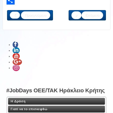
LinkedIn
Share
Προηγούμενο
Επόμενο
#JobDays OEE/TAK Ηράκλειο Κρήτης
Η Δράση
Γιατί να το επισκεφθώ