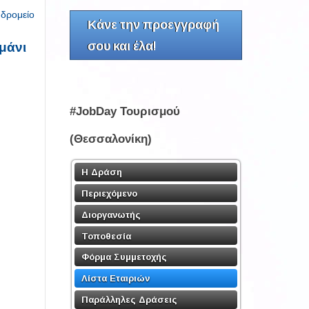
υδρομείο
Κάνε την προεγγραφή
σου και έλα!
μάνι
#JobDay Τουρισμού
(Θεσσαλονίκη)
Η Δράση
Περιεχόμενο
Διοργανωτής
Τοποθεσία
Φόρμα Συμμετοχής
Λίστα Εταιριών
Παράλληλες Δράσεις