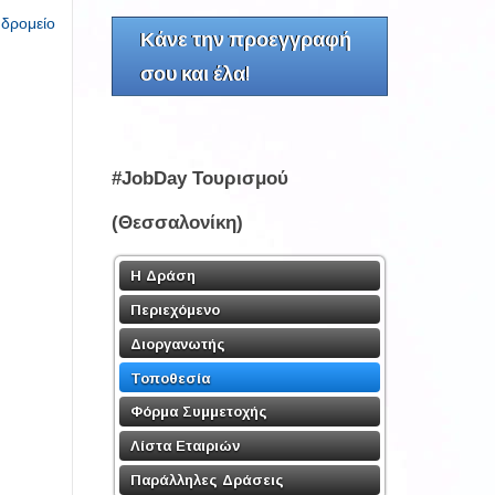
υδρομείο
Κάνε την προεγγραφή
σου και έλα!
#JobDay Τουρισμού
(Θεσσαλονίκη)
Η Δράση
Περιεχόμενο
Διοργανωτής
Τοποθεσία
Φόρμα Συμμετοχής
Λίστα Εταιριών
Παράλληλες Δράσεις