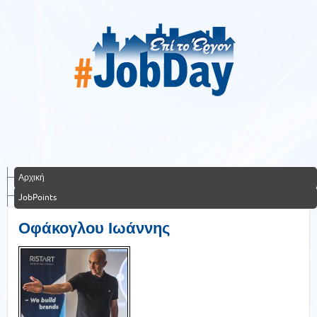
Αρχική
JobPoints
Οφάκογλου Ιωάννης