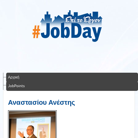
Αρχική
JobPoints
Αναστασίου Ανέστης