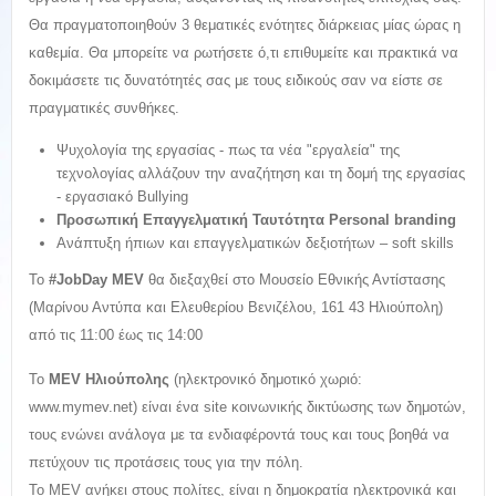
Θα πραγματοποιηθούν 3 θεματικές ενότητες διάρκειας μίας ώρας η
καθεμία. Θα μπορείτε να ρωτήσετε ό,τι επιθυμείτε και πρακτικά να
δοκιμάσετε τις δυνατότητές σας με τους ειδικούς σαν να είστε σε
πραγματικές συνθήκες.
Ψυχολογία της εργασίας - πως τα νέα "εργαλεία" της
τεχνολογίας αλλάζουν την αναζήτηση και τη δομή της εργασίας
- εργασιακό Bullying
Προσωπική Επαγγελματική Ταυτότητα
Personal
branding
Ανάπτυξη ήπιων και επαγγελματικών δεξιοτήτων – soft skills
Το
#
JobDay
MEV
θα διεξαχθεί στο Μουσείο Εθνικής Αντίστασης
(Μαρίνου Αντύπα και Ελευθερίου Βενιζέλου, 161 43 Ηλιούπολη)
από τις 11:00 έως τις 14:00
Το
MEV
Ηλιούπολης
(ηλεκτρονικό δημοτικό χωριό:
www.mymev.net) είναι ένα site κοινωνικής δικτύωσης των δημοτών,
τους ενώνει ανάλογα με τα ενδιαφέροντά τους και τους βοηθά να
πετύχουν τις προτάσεις τους για την πόλη.
Το MEV ανήκει στους πολίτες, είναι η δημοκρατία ηλεκτρονικά και