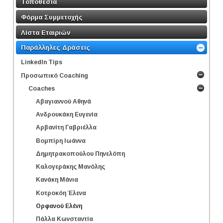
Τοποθεσία
Φόρμα Συμμετοχής
Λίστα Εταιριών
Παράλληλες Δράσεις
LinkedΙn Tips
Προσωπικό Coaching
Coaches
Αβαγιαννού Αθηνά
Ανδρουκάκη Ευγενία
Αρβανίτη Γαβριέλλα
Βομπίρη Ιωάννα
Δημητρακοπούλου Πηνελόπη
Καλογεράκης Μανόλης
Κανάκη Μάνια
Κοτροκόη Έλενα
Ορφανού Ελένη
Πάλλα Κωνσταντία