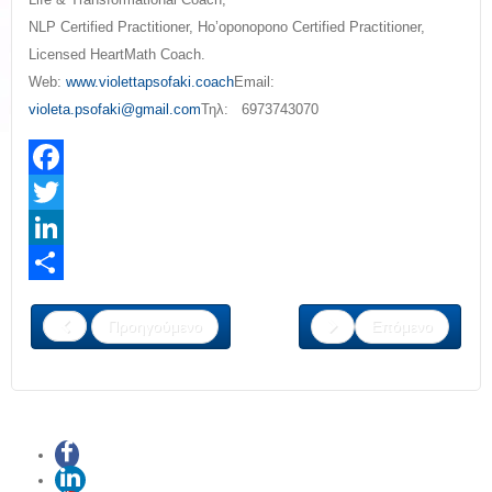
NLP Certified Practitioner, Ho’oponopono Certified Practitioner,
Licensed HeartMath Coach.
Web:
www.violettapsofaki.coach
Email:
violeta.psofaki@gmail.com
Τηλ: 6973743070
Facebook
Twitter
LinkedIn
Share
Προηγούμενο
Επόμενο