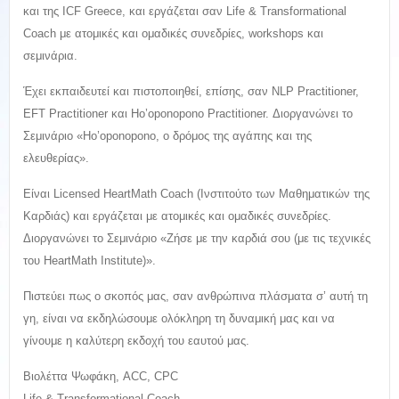
και της ICF Greece, και εργάζεται σαν Life & Transformational
Coach με ατομικές και ομαδικές συνεδρίες, workshops και
σεμινάρια.
Έχει εκπαιδευτεί και πιστοποιηθεί, επίσης, σαν NLP Practitioner,
EFT Practitioner και Ho’oponopono Practitioner. Διοργανώνει το
Σεμινάριο «Ho’oponopono, ο δρόμος της αγάπης και της
ελευθερίας».
Είναι Licensed HeartMath Coach (Ινστιτούτο των Μαθηματικών της
Καρδιάς) και εργάζεται με ατομικές και ομαδικές συνεδρίες.
Διοργανώνει το Σεμινάριο «Ζήσε με την καρδιά σου (με τις τεχνικές
του HeartMath Institute)».
Πιστεύει πως ο σκοπός μας, σαν ανθρώπινα πλάσματα σ’ αυτή τη
γη, είναι να εκδηλώσουμε ολόκληρη τη δυναμική μας και να
γίνουμε η καλύτερη εκδοχή του εαυτού μας.
Βιολέττα Ψωφάκη, ACC, CPC
Life & Transformational Coach,