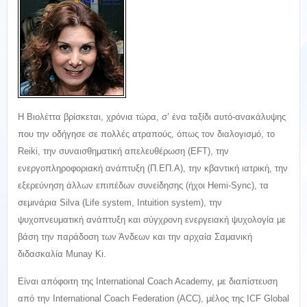
Η Βιολέττα βρίσκεται, χρόνια τώρα, σ’ ένα ταξίδι αυτό-ανακάλυψης
που την οδήγησε σε πολλές ατραπούς, όπως τον διαλογισμό, το
Reiki, την συναισθηματική απελευθέρωση (EFT), την
ενεργοπληροφοριακή ανάπτυξη (Π.ΕΠ.Α), την κβαντική ιατρική, την
εξερεύνηση άλλων επιπέδων συνείδησης (ήχοι Hemi-Sync), τα
σεμινάρια Silva (Life system, Intuition system), την
ψυχοπνευματική ανάπτυξη και σύγχρονη ενεργειακή ψυχολογία με
βάση την παράδοση των Άνδεων και την αρχαία Σαμανική
διδασκαλία Munay Ki.
Είναι απόφοιτη της International Coach Academy, με διαπίστευση
από την International Coach Federation (ACC), μέλος της ICF Global