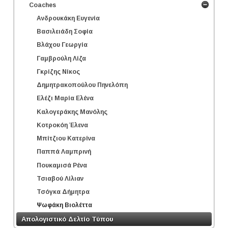
Coaches
Ανδρουκάκη Ευγενία
Βασιλειάδη Σοφία
Βλάχου Γεωργία
Γαμβρούλη Λίζα
Γκρίζης Νίκος
Δημητρακοπούλου Πηνελόπη
Ελέζι Μαρία Ελένα
Καλογεράκης Μανόλης
Κοτροκόη Έλενα
Μπίτζιου Κατερίνα
Παππά Λαμπρινή
Πουκαμισά Ρένα
Τσιαβού Λίλιαν
Τσόγκα Δήμητρα
Ψωφάκη Βιολέττα
Απολογιστικό Δελτίο Τύπου