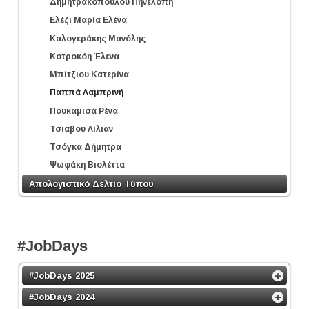
Δημητρακοπούλου Πηνελόπη
Ελέζι Μαρία Ελένα
Καλογεράκης Μανόλης
Κοτροκόη Έλενα
Μπίτζιου Κατερίνα
Παππά Λαμπρινή
Πουκαμισά Ρένα
Τσιαβού Λίλιαν
Τσόγκα Δήμητρα
Ψωφάκη Βιολέττα
Απολογιστικό Δελτίο Τύπου
#JobDays
#JobDays 2025
#JobDays 2024