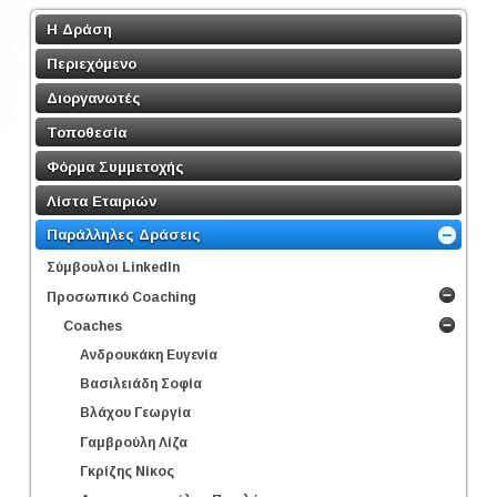
Η Δράση
Περιεχόμενο
Διοργανωτές
Τοποθεσία
Φόρμα Συμμετοχής
Λίστα Εταιριών
Παράλληλες Δράσεις
Σύμβουλοι LinkedΙn
Προσωπικό Coaching
Coaches
Ανδρουκάκη Ευγενία
Βασιλειάδη Σοφία
Βλάχου Γεωργία
Γαμβρούλη Λίζα
Γκρίζης Νίκος