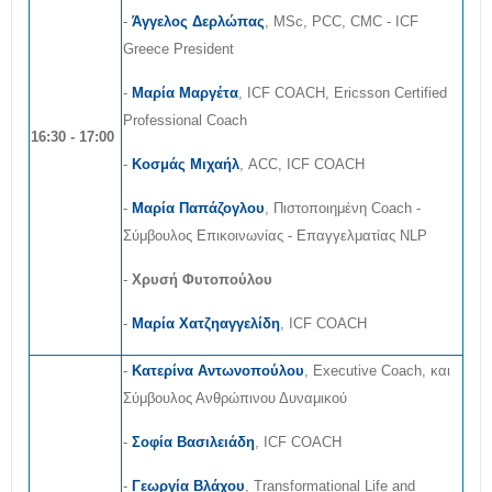
-
Άγγελος Δερλώπας
, MSc, PCC, CMC - ICF
Greece President
-
Μαρία Μαργέτα
, ICF COACH, Ericsson Certified
Professional Coach
16:30 - 17:00
-
Κοσμάς Μιχαήλ
, ACC, ICF COACH
-
Μαρία Παπάζογλου
, Πιστοποιημένη Coach -
Σύμβουλος Επικοινωνίας - Επαγγελματίας ΝLP
-
Χρυσή Φυτοπούλου
-
Μαρία Χατζηαγγελίδη
, ICF COACH
-
Κατερίνα Αντωνοπούλου
, Executive Coach, και
Σύμβουλος Ανθρώπινου Δυναμικού
-
Σοφία Βασιλειάδη
, ICF COACH
-
Γεωργία Βλάχου
, Transformational Life and