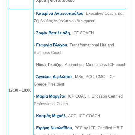
-
Χρυσή Φυτοπούλου
-
Κατερίνα Αντωνοπούλου
, Executive Coach, και
Σύμβουλος Ανθρώπινου Δυναμικού
-
Σοφία Βασιλειάδη
, ICF COACH
-
Γεωργία Βλάχου
, Transformational Life and
Business Coach
-
Νίκος Γκρίζης
, Apprentice, Mindfulness ICF coach
-
Άγγελος Δερλώπας
, MSc, PCC, CMC - ICF
Greece President
17:30 - 18:00
-
Μαρία Μαργέτα
, ICF COACH, Ericsson Certified
Professional Coach
-
Κοσμάς Μιχαήλ
, ACC, ICF COACH
-
Ειρήνη Νικολαΐδου
, PCC by ICF, Certified mBIT