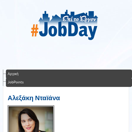
Αρχική
JobPoints
Αλεξάκη Νταϊάνα