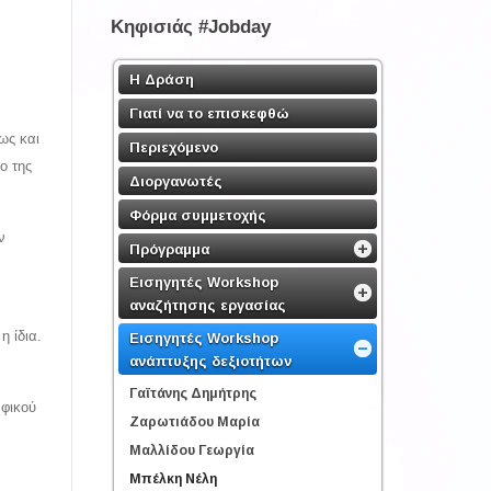
Κηφισιάς #Jobday
Η Δράση
Γιατί να το επισκεφθώ
ως και
Περιεχόμενο
ο της
Διοργανωτές
Φόρμα συμμετοχής
ν
Πρόγραμμα
Εισηγητές Workshop
αναζήτησης εργασίας
 ίδια.
Εισηγητές Workshop
ανάπτυξης δεξιοτήτων
Γαϊτάνης Δημήτρης
αφικού
Ζαρωτιάδου Μαρία
Μαλλίδου Γεωργία
Μπέλκη Νέλη