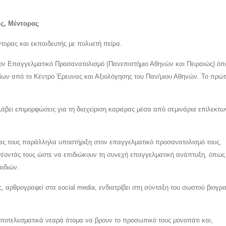
ς, Μέντορας
τορας και εκπαιδευτής με πολυετή πείρα.
 τον Επαγγελματικό Προσανατολισμό (Πανεπιστήμιο Αθηνών και Πειραιώς) όπ
ίων από το Κέντρο Έρευνας και Αξιολόγησης του Παν/μιου Αθηνών. Το πρώτ
λάβει επιμορφώσεις για τη διαχείριση καριέρας μέσα από σεμινάρια επίλεκτω
ας τους παράλληλα υποστήριξη στον επαγγελματικό προσανατολισμό τους,
έοντάς τους ώστε να επιδιώκουν τη συνεχή επαγγελματική ανάπτυξη, όπως η
αιδιών.
ς, αρθρογραφεί στα social media, ενδιατρίβει στη σύνταξη του σωστού βιογρ
 αποτελεσματικά νεαρά άτομα να βρουν το προσωπικό τους μονοπάτι και,