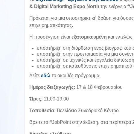
& Digital Marketing Expo North
την ενέργεια #
J
Πρόκειται για μια υποστηρικτική δράση για όσους
επιχειρηματικότητας.
Η προσέγγιση είναι
εξατομικευμένη
και εντελώς 
υποστήριξη στη διόρθωση ενός βιογραφικού σ
υποστήριξη στην προετοιμασία για μια συνέντε
υποστήριξη σε τεχνικές και εργαλεία δικτύωσης
υποστήριξη σε κατευθύνσεις επιχειρηματικού 
Δείτε
εδώ
το ακριβές πρόγραμμα.
Ημέρες διεξαγωγής:
17 & 18 Φεβρουαρίου
Ώ
ρες:
11.00-19.00
Τοποθεσία:
Βελλίδειο Συνεδριακό Κέντρο
Βρείτε το #JobPoint στην έκθεση, στα περίπτερα 2
Είσοδος ελεύθερη.