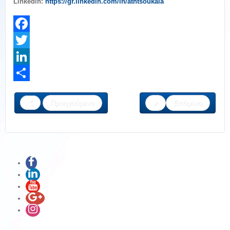
Linkedin:
https://gr.linkedin.com/in/athtsoukala
Facebook
Twitter
LinkedIn
Share
Προηγούμενο
Επόμενο