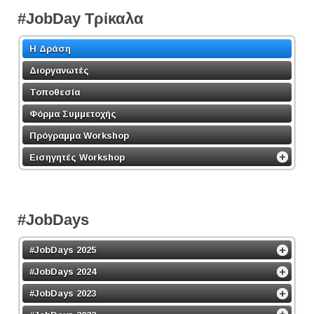
#JobDay Τρίκαλα
Η Δράση
Διοργανωτές
Τοποθεσία
Φόρμα Συμμετοχής
Πρόγραμμα Workshop
Εισηγητές Workshop
#JobDays
#JobDays 2025
#JobDays 2024
#JobDays 2023