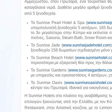
Αμμοχώστου, στον Πρωταρά, ένα τουριστικό θέρ
καταγάλανα νερά. Διαθέτει μεγάλο αριθμό ξενοδ
από 5 ξενοδοχεία.
Το Sunrise Pearl Hotel & Spa (
www.sunrisep
υπερπολυτελή ξενοδοχείο 5 αστέρων, 165 δωμα
το 3ο μεγαλύτερο στην Κύπρο και εκτίνεται 
πισίνες, Saouna, Steam Bath, Snow Room κα
Το Sunrise Jade (
www.sunrisejadehotel.com
ξενοδοχείο 158 δωματίων σχεδιασμένο μόνο γ
Το Sunrise Beach Hotel (
www.sunrisehotel.c
περισσότερα με εξαιρετική θέα προς την θάλα
Το Sunrise Gardens (
www.sunrisegardens.co
με υπηρεσίες και εγκαταστάσεις 4 αστέρων, χ
Το Sunrise Oasis (
www.sunriseoasishotel.c
κέντρο του Πρωταρά. Ιδανικό για οικογένειες 
Η Sunrise Hotels στο πλαίσιο της αναβάθμισης
επιλογών ξεκινώντας από την Ελλάδα, με τον Κύκλ
Restaurant, στην Ασιατική κουζίνα, με το Lemo