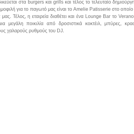
ικεύεται στα burgers και grills και τέλος το τελευταίο δημιούρ
ημοφιλή για το παγωτό μας είναι το Amelie Patisserie στο οποίο
μας. Τέλος, η εταιρεία διαθέτει και ένα Lounge Bar το Verano
α μεγάλη ποικιλία από δροσιστικά κοκτέιλ, μπύρες, κρασ
υς χαλαρούς ρυθμούς του DJ.