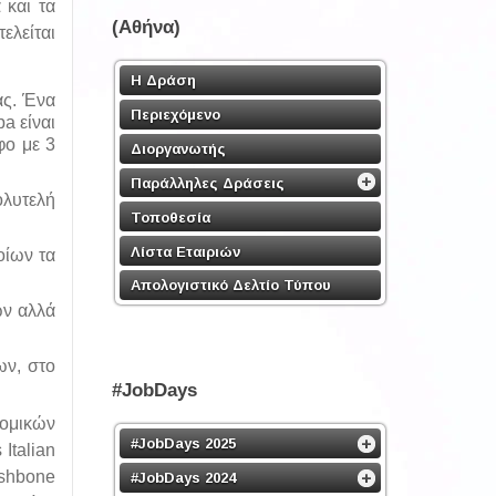
 και τα
(Αθήνα)
ελείται
Η Δράση
ας. Ένα
Περιεχόμενο
a είναι
φο με 3
Διοργανωτής
Παράλληλες Δράσεις
ολυτελή
Τοποθεσία
Λίστα Εταιριών
οίων τα
Απολογιστικό Δελτίο Τύπου
ων αλλά
ων, στο
#JobDays
νομικών
#JobDays 2025
Italian
ishbone
#JobDays 2024