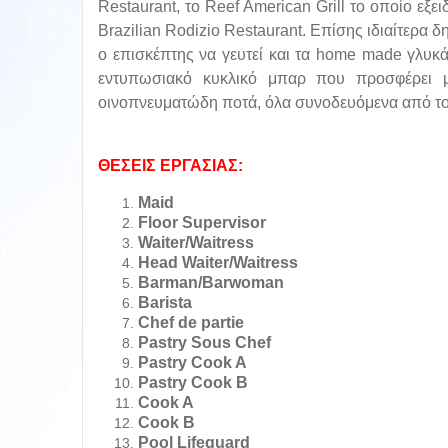
Restaurant, το Reef American Grill το οποίο εξειδ
Brazilian Rodizio Restaurant. Επίσης ιδιαίτερα δ
ο επισκέπτης να γευτεί και τα home made γλυκά 
εντυπωσιακό κυκλικό μπαρ που προσφέρει μι
οινοπνευματώδη ποτά, όλα συνοδευόμενα από το
ΘΕΣΕΙΣ ΕΡΓΑΣΙΑΣ:
Maid
Floor Supervisor
Waiter/Waitress
Head Waiter/Waitress
Barman/Barwoman
Barista
Chef de partie
Pastry Sous Chef
Pastry Cook A
Pastry Cook B
Cook A
Cook B
Pool Lifeguard