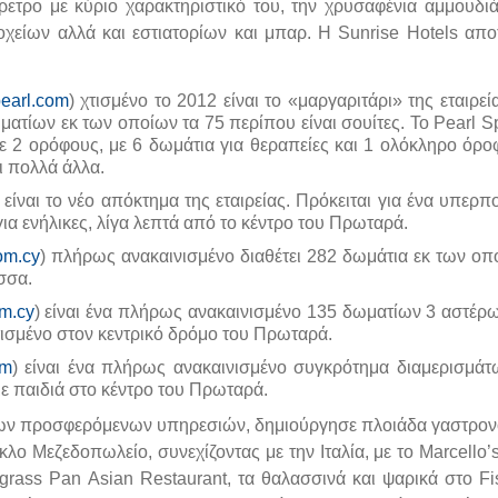
ετρο με κύριο χαρακτηριστικό του, την χρυσαφένια αμμουδιά
οχείων αλλά και εστιατορίων και μπαρ. Η Sunrise Hotels αποτ
earl.com
) χτισμένο το 2012 είναι το «μαργαριτάρι» της εταιρεί
τίων εκ των οποίων τα 75 περίπου είναι σουίτες. Το Pearl Sp
σε 2 ορόφους, με 6 δωμάτια για θεραπείες και 1 ολόκληρο όρο
ι πολλά άλλα.
) είναι το νέο απόκτημα της εταιρείας. Πρόκειται για ένα υπερπ
ια ενήλικες, λίγα λεπτά από το κέντρο του Πρωταρά.
om.cy
) πλήρως ανακαινισμένο διαθέτει 282 δωμάτια εκ των οπ
σσα.
m.cy
) είναι ένα πλήρως ανακαινισμένο 135 δωματίων 3 αστέρ
τισμένο στον κεντρικό δρόμο του Πρωταρά.
om
) είναι ένα πλήρως ανακαινισμένο συγκρότημα διαμερισμάτ
με παιδιά στο κέντρο του Πρωταρά.
 των προσφερόμενων υπηρεσιών, δημιούργησε πλοιάδα γαστρο
ο Μεζεδοπωλείο, συνεχίζοντας με την Ιταλία, με το Marcello’s 
ngrass Pan Asian Restaurant, τα θαλασσινά και ψαρικά στο F