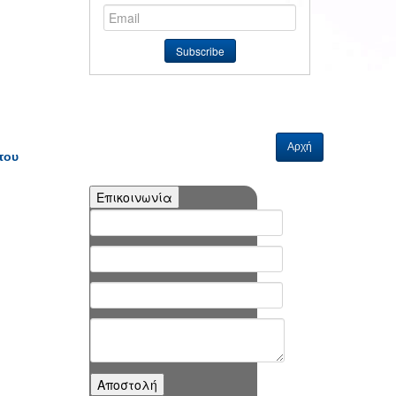
Αρχή
του