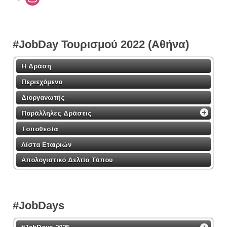
#JobDay Τουρισμού 2022 (Αθήνα)
Η Δράση
Περιεχόμενο
Διοργανωτής
Παράλληλες Δράσεις
Τοποθεσία
Λίστα Εταιριών
Απολογιστικό Δελτίο Τύπου
#JobDays