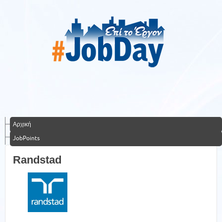
Αρχική
JobPoints
Randstad