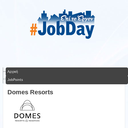
Αρχική
JobPoints
Domes Resorts