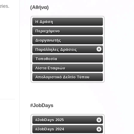
ries.
(Αθήνα)
Η Δράση
Περιεχόμενο
Διοργανωτής
Παράλληλες Δράσεις
Τοποθεσία
Λίστα Εταιριών
Απολογιστικό Δελτίο Τύπου
#JobDays
#JobDays 2025
#JobDays 2024