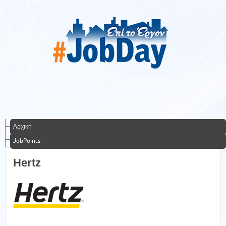
Αρχική
JobPoints
Hertz