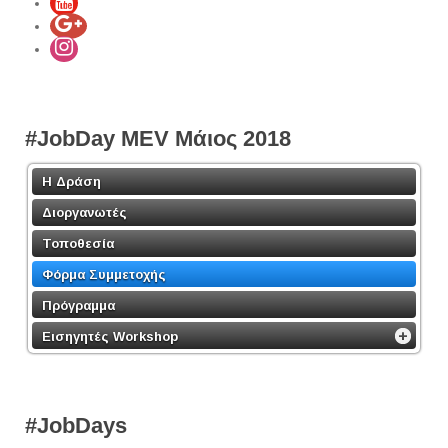
#JobDay MEV Μάιος 2018
Η Δράση
Διοργανωτές
Τοποθεσία
Φόρμα Συμμετοχής
Πρόγραμμα
Εισηγητές Workshop
#JobDays