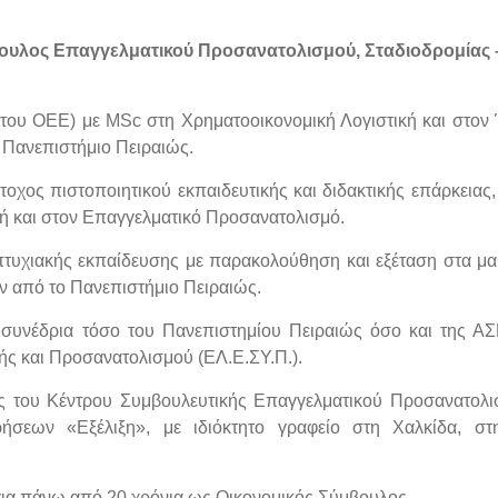
ουλος Επαγγελματικού Προσανατολισμού, Σταδιοδρομίας 
 του ΟΕΕ) με MSc στη Χρηματοοικονομική Λογιστική και στον
Πανεπιστήμιο Πειραιώς.
άτοχος πιστοποιητικού εκπαιδευτικής και διδακτικής επάρκειας
ή και στον Επαγγελματικό Προσανατολισμό.
πτυχιακής εκπαίδευσης με παρακολούθηση και εξέταση στα μ
ν από το Πανεπιστήμιο Πειραιώς.
 συνέδρια τόσο του Πανεπιστημίου Πειραιώς όσο και της Α
ής και Προσανατολισμού (ΕΛ.Ε.ΣΥ.Π.).
ος του Κέντρου Συμβουλευτικής Επαγγελματικού Προσανατολ
ιρήσεων «Εξέλιξη», με ιδιόκτητο γραφείο στη Χαλκίδα, σ
για πάνω από 20 χρόνια ως Οικονομικός Σύμβουλος.