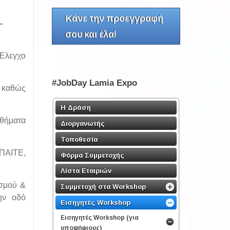
Κάνε την προεγγραφή
–
σου και έλα!
 Έλεγχο
#JobDay Lamia Expo
, καθώς
Η Δράση
αθήματα
Διοργανωτής
Τοποθεσία
ΣΠΑΙΤΕ,
Φόρμα Συμμετοχής
Λίστα Εταιριών
ισμού &
Συμμετοχή στα Workshop
την οδό
Εισηγητές Workshop
Εισηγητές Workshop (για
υποψήφιους)