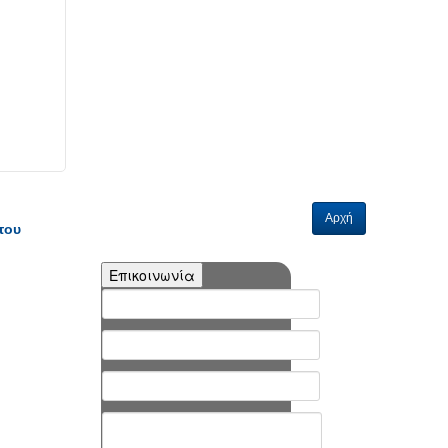
Αρχή
του