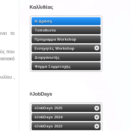
Καλλιθέας
Η Δράση
Τοποθεσία
νει το
Πρόγραμμα Workshop
Εισηγητές Workshop
ούς που
Διοργανωτής
γασιακό
Φόρμα Συμμετοχής
υλίου ,
#JobDays
#JobDays 2025
#JobDays 2024
#JobDays 2023