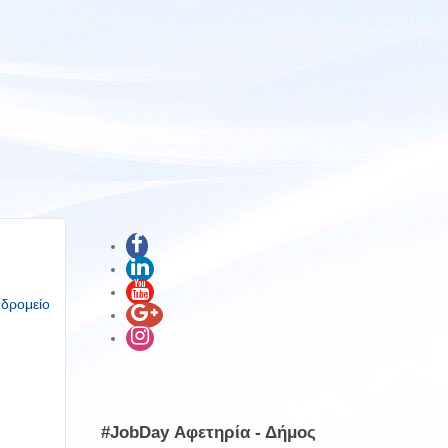
υδρομείο
#JobDay Αφετηρία - Δήμος