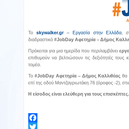
To
skywalker
.
gr
– Εργασία στην Ελλάδα
,
σ
διαδραστικό
#JobDay
Αφετηρία – Δήμος Καλλι
Πρόκειται για μια ημερίδα που περιλαμβάνει
εργ
επιθυμούν να βελτιώσουν τις δεξιότητές τους
τομέα.
Το
#JobDay Αφετηρία – Δήμος Καλλιθέας
θα 
επί της οδού Μαντζαγριωτάκη 76 (όροφος -2), στ
Η είσοδος είναι ελεύθερη για τους επισκέπτες
.
Facebook