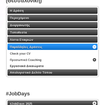
(Θεσσαλονίκη)
Η Δράση
Περιεχόμενο
Διοργανωτής
Τοποθεσία
Λίστα Εταιριών
Παράλληλες Δράσεις
Check your CV
Προσωπικό Coaching
Εργασιακά Δικαιώματα
Απολογιστικό Δελτίο Τύπου
#JobDays
#JobDays 2025