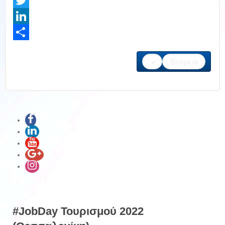
Facebook
Twitter
LinkedIn
Share
Επόμενο
#JobDay Τουρισμού 2022