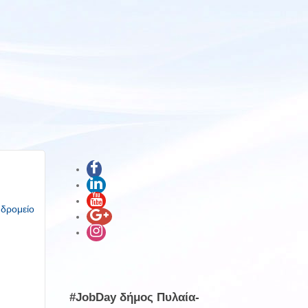
υδρομείο
#JobDay δήμος Πυλαία-