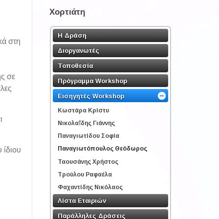
Χορτιάτη
Η Δράση
κά στη
Διοργανωτές
Τοποθεσία
ής σε
Πρόγραμμα Workshop
άλες
Εισηγητές Workshop
Κωστάρα Κρίστυ
ι
Νικολαΐδης Γιάννης
Παναγιωτίδου Σοφία
Παναγιωτόπουλος Θεόδωρος
 ίδιου
Ταουσάνης Χρήστος
Τρούλου Ραφαέλα
Φαχαντίδης Νικόλαος
Λίστα Εταιριών
Παράλληλες Δράσεις