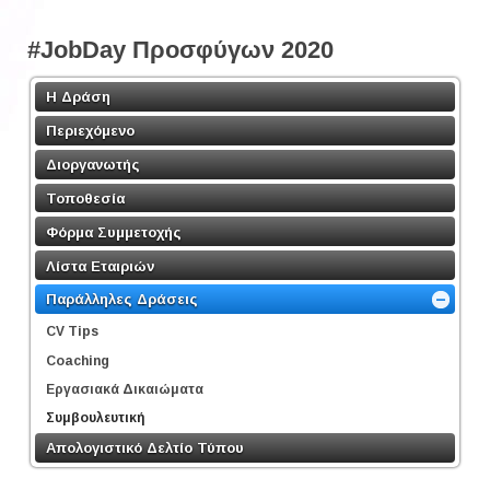
#JobDay Προσφύγων 2020
Η Δράση
Περιεχόμενο
Διοργανωτής
Τοποθεσία
Φόρμα Συμμετοχής
Λίστα Εταιριών
Παράλληλες Δράσεις
CV Tips
Coaching
Εργασιακά Δικαιώματα
Συμβουλευτική
Απολογιστικό Δελτίο Τύπου