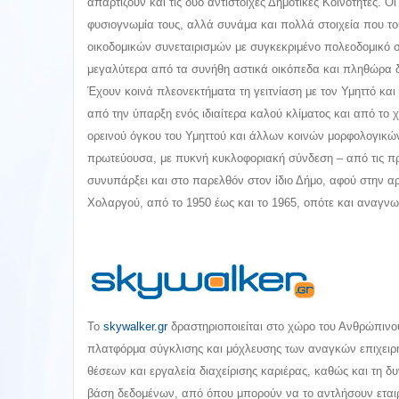
απαρτίζουν και τις δύο αντίστοιχες Δημοτικές Κοινότητες. Ο
φυσιογνωμία τους, αλλά συνάμα και πολλά στοιχεία που του
οικοδομικών συνεταιρισμών με συγκεκριμένο πολεοδομικό 
μεγαλύτερα από τα συνήθη αστικά οικόπεδα και πληθώρα
Έχουν κοινά πλεονεκτήματα τη γειτνίαση με τον Υμηττό και
από την ύπαρξη ενός ιδιαίτερα καλού κλίματος και από το χ
ορεινού όγκου του Υμηττού και άλλων κοινών μορφολογικώ
πρωτεύουσα, με πυκνή κυκλοφοριακή σύνδεση – από τις πρώ
συνυπάρξει και στο παρελθόν στον ίδιο Δήμο, αφού στην α
Χολαργού, από το 1950 έως και το 1965, οπότε και αναγνω
Το
skywalker.gr
δραστηριοποιείται στο χώρο του Ανθρώπινου
πλατφόρμα σύγκλισης και μόχλευσης των αναγκών επιχειρή
θέσεων και εργαλεία διαχείρισης καριέρας, καθώς και τη 
βάση δεδομένων, από όπου μπορούν να το αντλήσουν εταιρ