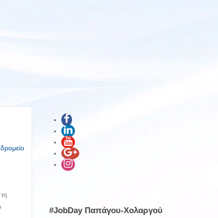
υδρομείο
 τη
υ
#JobDay Παπάγου-Χολαργού