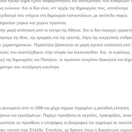
ι δύο πρώην Δήμοι έχουν διαφοροποιήσεις και ιδιαιτερότητες που καθορίζουν 
ς ενώνουν. Και οι δύο είναι, απ’ αρχής της δημιουργίας τους, αποτέλεσμα
σχεδιασμό που στόχευε στη δημιουργία κηπουπόλεων, με οικόπεδα σαφώς
 δημοσίων χώρων και χώρων πρασίνου.
 την μικρή απόσταση από το κέντρο της Αθήνας. Και οι δύο περιοχές χαρακτη
άρισμα της θέας, της ομορφιάς και της υγιεινής, λόγω της ευεργετικής επίδρ
ν χαρακτηριστικών. Παράλληλα βρίσκονται σε μικρή σχετικά απόσταση από 
τες που αναπτύχθηκαν στην ιστορία του λεκανοπεδίου. Και, το κυριότερο,
ρχή της δημιουργίας του Παπάγου, το προάστιο υπαγόταν διοικητικά στο Δήμ
ρίστηκε σαν ανεξάρτητη κοινότητα.
 Δυναμικού απο το 1999 και μέχρι σήμερα παραμένει η μοναδική ελληνική
σεων και εργαζομένων. Παρέχει πρόσβαση σε αγγελίες, προκηρύξεις, ανακ
δυνατότητα να προσθέσει ο υποψήφιος το βιογραφικό του σημείωμα σε πανελλ
ίες παντού στην Ελλάδα. Επιπλέον, με δράσεις όπως η διοργάνωση σεμινα