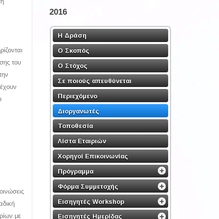
τη
2016
Η Δράση
ρίζονται
Ο Σκοπός
ασης του
Ο Στόχος
την
Σε ποιούς απευθύνεται
 έχουν
Περιεχόμενο
ο
Διοργανωτές
Τοποθεσία
Λίστα Εταιριών
Χορηγοί Επικοινωνίας
Πρόγραμμα
Φόρμα Συμμετοχής
οινώσεις
Εισηγητές Workshop
αδική
ρίων με
Εισηγητές Ημερίδας