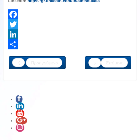
Linkedin:
https://gr.linkedin.com/in/athtsoukala
Facebook
Twitter
LinkedIn
Share
Προηγούμενο
Επόμενο