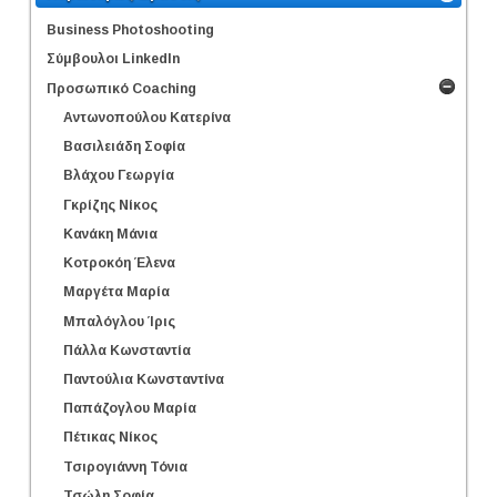
Business Photoshooting
Σύμβουλοι LinkedΙn
Προσωπικό Coaching
Αντωνοπούλου Κατερίνα
Βασιλειάδη Σοφία
Βλάχου Γεωργία
Γκρίζης Νίκος
Κανάκη Μάνια
Κοτροκόη Έλενα
Μαργέτα Μαρία
Μπαλόγλου Ίρις
Πάλλα Κωνσταντία
Παντούλια Κωνσταντίνα
Παπάζογλου Μαρία
Πέτικας Νίκος
Τσιρογιάννη Τόνια
Τσώλη Σοφία