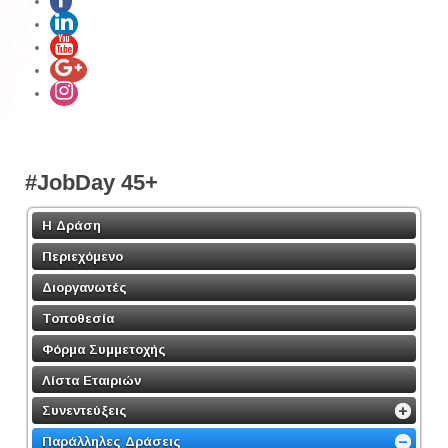
#JobDay 45+
Η Δράση
Περιεχόμενο
Διοργανωτές
Τοποθεσία
Φόρμα Συμμετοχής
Λίστα Εταιριών
Συνεντεύξεις
Παράλληλες Δράσεις